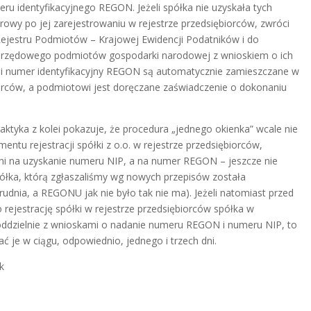
ru identyfikacyjnego REGON. Jeżeli spółka nie uzyskała tych
owy po jej zarejestrowaniu w rejestrze przedsiębiorców, zwróci
Rejestru Podmiotów – Krajowej Ewidencji Podatników i do
 urzędowego podmiotów gospodarki narodowej z wnioskiem o ich
i numer identyfikacyjny REGON są automatycznie zamieszczane w
iorców, a podmiotowi jest doręczane zaświadczenie o dokonaniu
raktyka z kolei pokazuje, że procedura „jednego okienka” wcale nie
entu rejestracji spółki z o.o. w rejestrze przedsiębiorców,
ni na uzyskanie numeru NIP, a na numer REGON – jeszcze nie
ółka, którą zgłaszaliśmy wg nowych przepisów została
udnia, a REGONU jak nie było tak nie ma). Jeżeli natomiast przed
rejestrację spółki w rejestrze przedsiębiorców spółka w
 oddzielnie z wnioskami o nadanie numeru REGON i numeru NIP, to
ać je w ciągu, odpowiednio, jednego i trzech dni.
k