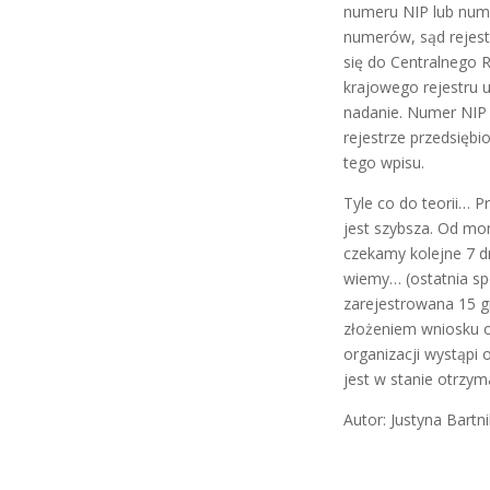
numeru NIP lub nume
numerów, sąd rejestr
się do Centralnego 
krajowego rejestru
nadanie. Numer NIP 
rejestrze przedsięb
tego wpisu.
Tyle co do teorii… P
jest szybsza. Od mom
czekamy kolejne 7 d
wiemy… (ostatnia sp
zarejestrowana 15 gr
złożeniem wniosku o 
organizacji wystąpi
jest w stanie otrzym
Autor: Justyna Bartni