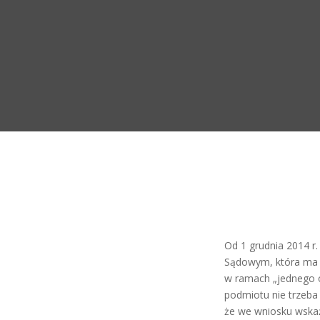
Od 1 grudnia 2014 r
Sądowym, która ma n
w ramach „jednego o
podmiotu nie trzeba
że we wniosku wskaż