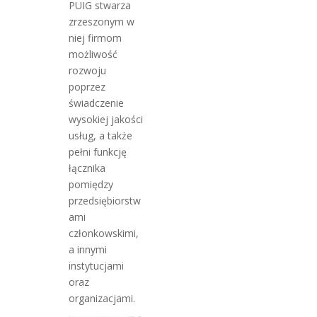
PUIG stwarza
zrzeszonym w
niej firmom
możliwość
rozwoju
poprzez
świadczenie
wysokiej jakości
usług, a także
pełni funkcję
łącznika
pomiędzy
przedsiębiorstw
ami
członkowskimi,
a innymi
instytucjami
oraz
organizacjami.