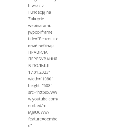
h wraz z
Fundacją na
Zakręcie
webinarami:
[wpcc-iframe
title=”Безкошто
вний вебінар
ПРАВИЛА
ПЕРЕБУВАННЯ
В ПОЛЬЩІ –
17.01.2023″
width=”1080″
height=”608″
src=”https://ww
w.youtube.com/
embed/mj-
iAJ9UCWw?
feature=oembe
d”