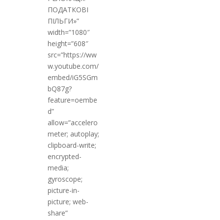
ПОДАТКОВІ
ПІЛЬГИ»”
width=”1080″
height=”608″
src=”https://ww
w.youtube.com/
embed/iG5SGm
bQ87g?
feature=oembe
d”
allow=”accelero
meter; autoplay;
clipboard-write;
encrypted-
media;
gyroscope;
picture-in-
picture; web-
share”