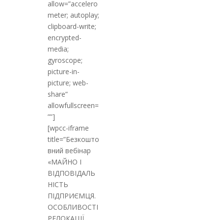
allow=”accelero
meter; autoplay;
clipboard-write;
encrypted-
media;
gyroscope;
picture-in-
picture; web-
share”
allowfullscreen=
””]
[wpcc-iframe
title=”Безкошто
вний вебінар
«МАЙНО І
ВІДПОВІДАЛЬ
НІСТЬ
ПІДПРИЄМЦЯ.
ОСОБЛИВОСТІ
РЕЛОКАЦІЇ.