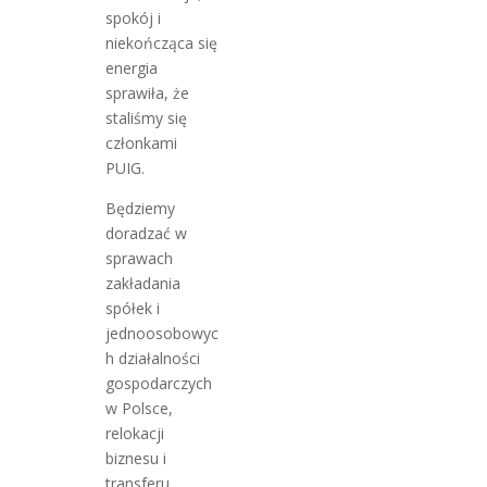
spokój i
niekończąca się
energia
sprawiła, że
staliśmy się
członkami
PUIG.
Będziemy
doradzać w
sprawach
zakładania
spółek i
jednoosobowyc
h działalności
gospodarczych
w Polsce,
relokacji
biznesu i
transferu