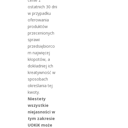
cenie z
ostatnich 30 dni
w przypadku
oferowania
produktów
przecenionych
sprawi
przedsiębiorco
m najwięcej
kłopotów, a
dokładniej ich
kreatywność w
sposobach
określania tej
kwoty.
Niestety
wszystkie
niejasności w
tym zakresie
UOKiK może