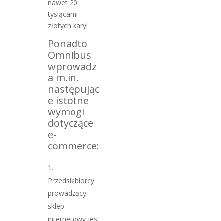
nawet 20
tysiącami
złotych kary!
Ponadto
Omnibus
wprowadz
a m.in.
następując
e istotne
wymogi
dotyczące
e-
commerce:
Przedsiębiorcy
prowadzący
sklep
internetowy jest