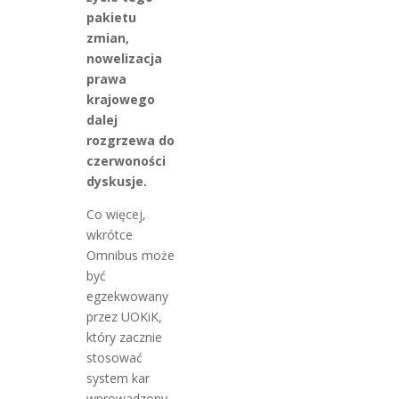
pakietu
zmian,
nowelizacja
prawa
krajowego
dalej
rozgrzewa do
czerwoności
dyskusje.
Co więcej,
wkrótce
Omnibus może
być
egzekwowany
przez UOKiK,
który zacznie
stosować
system kar
wprowadzony