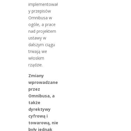
implementował
y przepisów
Omnibusa w
ogóle, a prace
nad projektem
ustawy w
dalszym ciągu
trwają we
włoskim
rządzie.
Zmiany
wprowadzane
przez
Omnibusa, a
także
dyrektywy
cyfrową i
towarową, nie
były jednak