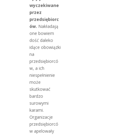
wyczekiwane
przez
przedsiębiorc
ów.
Nakładają
one bowiem
dość daleko
idące obowiązki
na
przedsiębiorcó
w, a ich
niespełnienie
może
skutkować
bardzo
surowymi
karami.
Organizacje
przedsiębiorcó
w apelowały