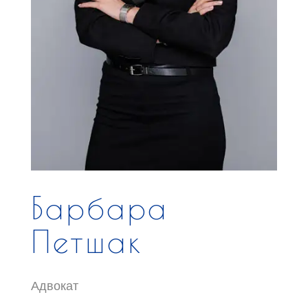
Барбара
Петшак
Адвокат